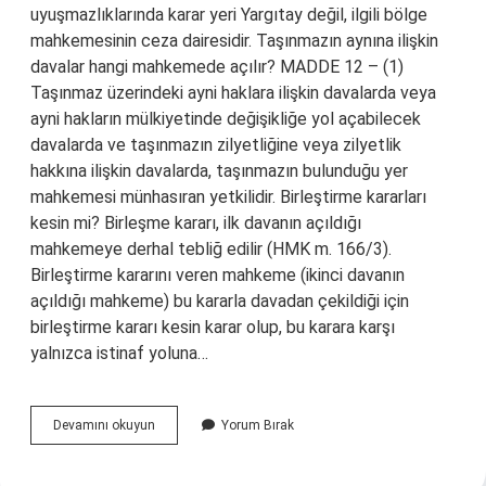
uyuşmazlıklarında karar yeri Yargıtay değil, ilgili bölge
mahkemesinin ceza dairesidir. Taşınmazın aynına ilişkin
davalar hangi mahkemede açılır? MADDE 12 – (1)
Taşınmaz üzerindeki ayni haklara ilişkin davalarda veya
ayni hakların mülkiyetinde değişikliğe yol açabilecek
davalarda ve taşınmazın zilyetliğine veya zilyetlik
hakkına ilişkin davalarda, taşınmazın bulunduğu yer
mahkemesi münhasıran yetkilidir. Birleştirme kararları
kesin mi? Birleşme kararı, ilk davanın açıldığı
mahkemeye derhal tebliğ edilir (HMK m. 166/3).
Birleştirme kararını veren mahkeme (ikinci davanın
açıldığı mahkeme) bu kararla davadan çekildiği için
birleştirme kararı kesin karar olup, bu karara karşı
yalnızca istinaf yoluna…
Hangi
Devamını okuyun
Yorum Bırak
Davalar
Birleştirilemez