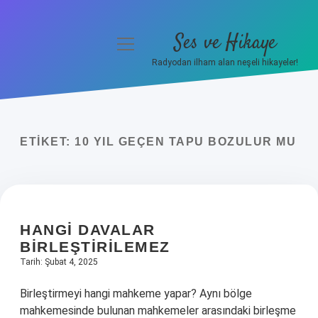
Ses ve Hikaye
menüyü
aç
Radyodan ilham alan neşeli hikayeler!
Anasayfa
Gizlilik Politikası
ETIKET:
10 YIL GEÇEN TAPU BOZULUR MU
Yasal Uyarı
Hakkımızda
HANGI DAVALAR
BIRLEŞTIRILEMEZ
Tarih: Şubat 4, 2025
Birleştirmeyi hangi mahkeme yapar? Aynı bölge
mahkemesinde bulunan mahkemeler arasındaki birleşme