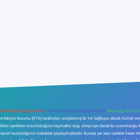
backlinkpaneli@gmail.com
Teams:
forumhizmeti@gmail.com
Whatsapp: 0262 60
ve İletişim Kurumu (BTK) tarafından onaylanmış bir Yer Sağlayıcı olarak hizmet verme
ı içeriklerin sorumluluğunu taşımakta olup, siteye üye olarak bu sorumluluğu kabu
a kendi hazırladığımız makaleler paylaşılmaktadır. Burada yer alan içerikler haber 