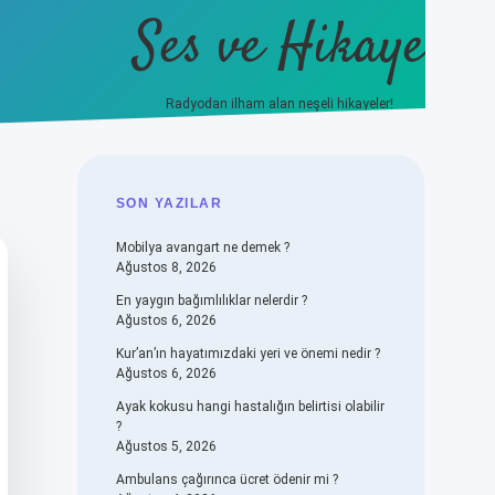
Ses ve Hikaye
Radyodan ilham alan neşeli hikayeler!
ilbet casino
betexpe
SIDEBAR
SON YAZILAR
Mobilya avangart ne demek ?
Ağustos 8, 2026
En yaygın bağımlılıklar nelerdir ?
Ağustos 6, 2026
Kur’an’ın hayatımızdaki yeri ve önemi nedir ?
Ağustos 6, 2026
Ayak kokusu hangi hastalığın belirtisi olabilir
?
Ağustos 5, 2026
Ambulans çağırınca ücret ödenir mi ?