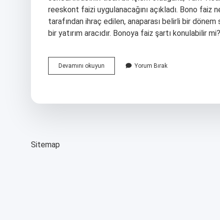
reeskont faizi uygulanacağını açıkladı. Bono faiz n
tarafından ihraç edilen, anaparası belirli bir dönem 
bir yatırım aracıdır. Bonoya faiz şartı konulabilir m
Bonoya
Devamını okuyun
Yorum Bırak
Hangi
Faiz
Işler
Sitemap