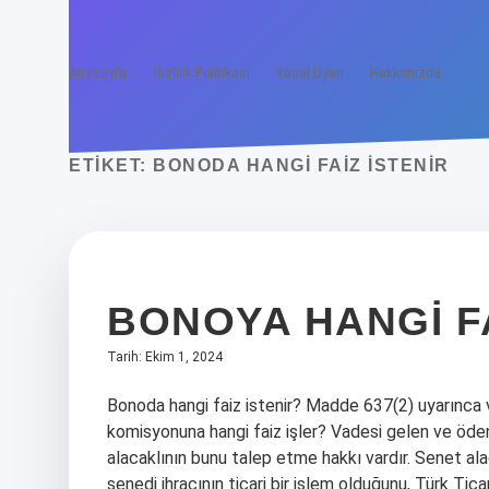
Anasayfa
Gizlilik Politikası
Yasal Uyarı
Hakkımızda
ETIKET:
BONODA HANGI FAIZ ISTENIR
BONOYA HANGI FA
Tarih: Ekim 1, 2024
Bonoda hangi faiz istenir? Madde 637(2) uyarınca v
komisyonuna hangi faiz işler? Vadesi gelen ve öden
alacaklının bunu talep etme hakkı vardır. Senet al
senedi ihracının ticari bir işlem olduğunu, Türk Ti