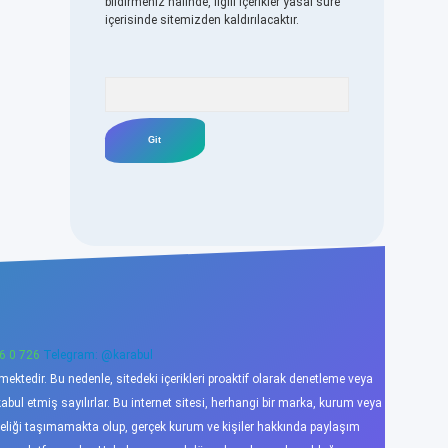
bildirmeniz halinde, ilgili içerikler yasal süre
içerisinde sitemizden kaldırılacaktır.
Arama
6 0 726
Telegram: @karabul
ktedir. Bu nedenle, sitedeki içerikleri proaktif olarak denetleme veya
l etmiş sayılırlar. Bu internet sitesi, herhangi bir marka, kurum veya
niteliği taşımamakta olup, gerçek kurum ve kişiler hakkında paylaşım