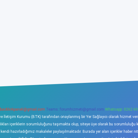
backlinkpaneli@gmail.com
Teams:
forumhizmeti@gmail.com
Whatsapp: 0262 60
ve İletişim Kurumu (BTK) tarafından onaylanmış bir Yer Sağlayıcı olarak hizmet verme
ı içeriklerin sorumluluğunu taşımakta olup, siteye üye olarak bu sorumluluğu kabu
a kendi hazırladığımız makaleler paylaşılmaktadır. Burada yer alan içerikler haber 