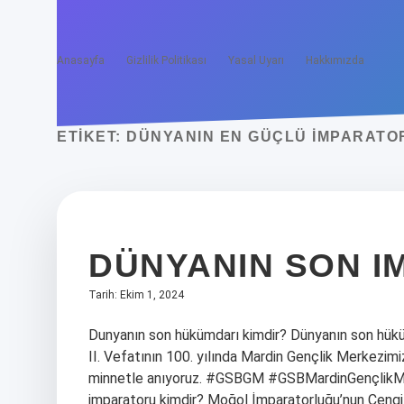
Anasayfa
Gizlilik Politikası
Yasal Uyarı
Hakkımızda
ETIKET:
DÜNYANIN EN GÜÇLÜ IMPARATO
DÜNYANIN SON I
Tarih: Ekim 1, 2024
Dunyanın son hükümdarı kimdir? Dünyanın son hüküm
II. Vefatının 100. yılında Mardin Gençlik Merkezim
minnetle anıyoruz. #GSBGM #GSBMardinGençlikMe
imparatoru kimdir? Moğol İmparatorluğu’nun Ceng