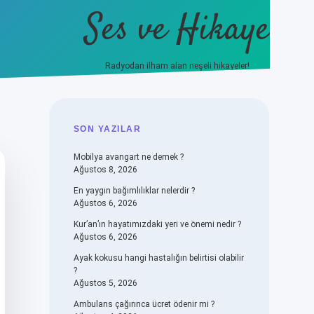
Ses ve Hikaye
Radyodan ilham alan neşeli hikayeler!
ilbet casino
betexper yeni giriş
SIDEBAR
SON YAZILAR
Mobilya avangart ne demek ?
Ağustos 8, 2026
En yaygın bağımlılıklar nelerdir ?
Ağustos 6, 2026
Kur’an’ın hayatımızdaki yeri ve önemi nedir ?
Ağustos 6, 2026
Ayak kokusu hangi hastalığın belirtisi olabilir
?
Ağustos 5, 2026
Ambulans çağırınca ücret ödenir mi ?