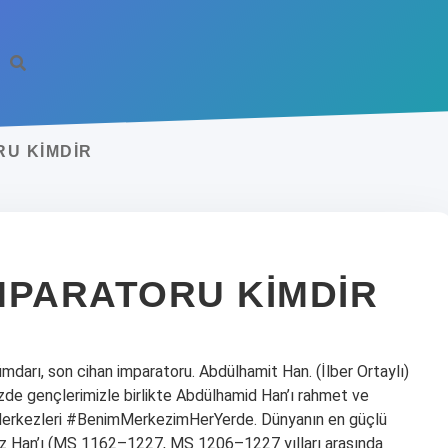
RU KIMDIR
MPARATORU KIMDIR
darı, son cihan imparatoru. Abdülhamit Han. (İlber Ortaylı)
izde gençlerimizle birlikte Abdülhamid Han’ı rahmet ve
rkezleri #BenimMerkezimHerYerde. Dünyanın en güçlü
iz Han’ı (MS 1162–1227, MS 1206–1227 yılları arasında