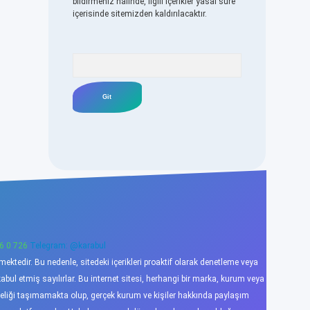
bildirmeniz halinde, ilgili içerikler yasal süre
içerisinde sitemizden kaldırılacaktır.
Arama
6 0 726
Telegram: @karabul
ktedir. Bu nedenle, sitedeki içerikleri proaktif olarak denetleme veya
l etmiş sayılırlar. Bu internet sitesi, herhangi bir marka, kurum veya
niteliği taşımamakta olup, gerçek kurum ve kişiler hakkında paylaşım