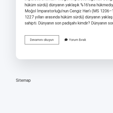
hüküm sürdü) dünyanın yaklaşık %16’sına hükmediy
Moğol İmparatorluğu’nun Cengiz Han’ı (MS 1206–1
1227 yılları arasında hüküm sürdü) dünyanın yakl
sahipti. Dünyanın son padişahı kimdir? Dünyanın s
Dünyanın
Devamını okuyun
Yorum Bırak
Son
Imparatoru
Kimdir
Sitemap