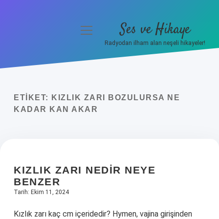
Ses ve Hikaye
menüyü
aç
Radyodan ilham alan neşeli hikayeler!
Anasayfa
Gizlilik Politikası
ETIKET:
KIZLIK ZARI BOZULURSA NE
Yasal Uyarı
KADAR KAN AKAR
Hakkımızda
KIZLIK ZARI NEDIR NEYE
BENZER
Tarih: Ekim 11, 2024
Kızlık zarı kaç cm içeridedir? Hymen, vajina girişinden