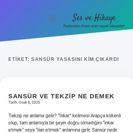
Ses ve Hikaye
menüyü
aç
Radyodan ilham alan neşeli hikayeler!
Anasayfa
Gizlilik Politikası
ETIKET:
SANSÜR YASASINI KIM ÇIKARDI
Yasal Uyarı
Hakkımızda
SANSÜR VE TEKZIP NE DEMEK
Tarih: Ocak 8, 2025
Tekzip ne anlama gelir? “İnkar” kelimesi Arapça kökenli
olup, tam anlamıyla bir şeyin doğru olmadığını “inkar
etmek” veya “ilan etmek” anlamına gelir. Sansür nedir