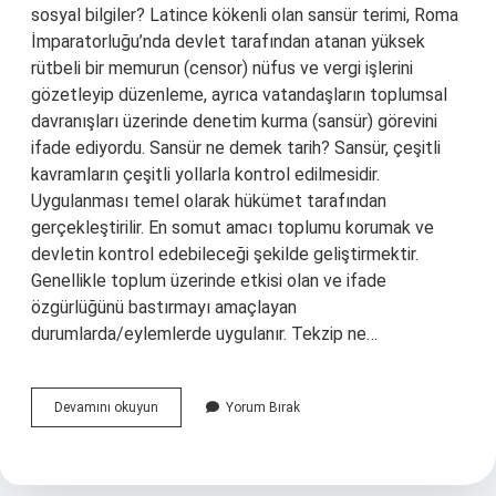
sosyal bilgiler? Latince kökenli olan sansür terimi, Roma
İmparatorluğu’nda devlet tarafından atanan yüksek
rütbeli bir memurun (censor) nüfus ve vergi işlerini
gözetleyip düzenleme, ayrıca vatandaşların toplumsal
davranışları üzerinde denetim kurma (sansür) görevini
ifade ediyordu. Sansür ne demek tarih? Sansür, çeşitli
kavramların çeşitli yollarla kontrol edilmesidir.
Uygulanması temel olarak hükümet tarafından
gerçekleştirilir. En somut amacı toplumu korumak ve
devletin kontrol edebileceği şekilde geliştirmektir.
Genellikle toplum üzerinde etkisi olan ve ifade
özgürlüğünü bastırmayı amaçlayan
durumlarda/eylemlerde uygulanır. Tekzip ne…
Sansür
Devamını okuyun
Yorum Bırak
Ve
Tekzip
Ne
Demek