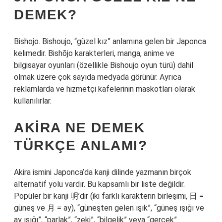
DEMEK?
Bishojo. Bishoujo, “güzel kız” anlamına gelen bir Japonca
kelimedir. Bishōjo karakterleri, manga, anime ve
bilgisayar oyunları (özellikle Bishoujo oyun türü) dahil
olmak üzere çok sayıda medyada görünür. Ayrıca
reklamlarda ve hizmetçi kafelerinin maskotları olarak
kullanılırlar.
AKIRA NE DEMEK
TÜRKÇE ANLAMI?
Akira ismini Japonca’da kanji dilinde yazmanın birçok
alternatif yolu vardır. Bu kapsamlı bir liste değildir.
Popüler bir kanji 明’dir (iki farklı karakterin birleşimi, 日 =
güneş ve 月 = ay), “güneşten gelen ışık”, “güneş ışığı ve
ay ışığı”, “parlak”, “zeki”, “bilgelik” veya “gerçek”