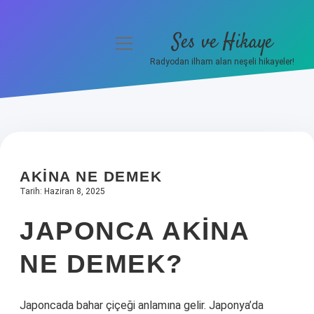
Ses ve Hikaye
menüyü
aç
Radyodan ilham alan neşeli hikayeler!
Anasayfa
Gizlilik Politikası
Yasal Uyarı
AKINA NE DEMEK
Hakkımızda
Tarih: Haziran 8, 2025
JAPONCA AKINA
NE DEMEK?
Japoncada bahar çiçeği anlamına gelir. Japonya’da