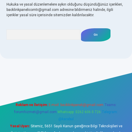
Hukuka ve yasal düzenlemelere aykırı olduğunu düşündüğünüz içerikleri,
backlinkpanelicomtr@gmail.com
adresine bildirmeniz halinde, ilgili
içerikler yasal süre içerisinde sitemizden kaldırılacaktır.
Arama
sino
betexper yeni giriş
Reklam ve İletişim:
E-mail:
backlinkpaneli@gmail.com
Teams:
forumhizmeti@gmail.com
Whatsapp: 0262 606 0 726
Telegram:
@karabul
Yasal Uyarı:
Sitemiz, 5651 Sayılı Kanun gereğince Bilgi Teknolojileri ve