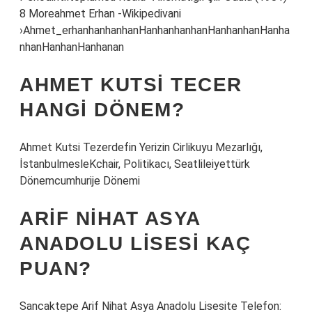
8 Moreahmet Erhan -Wikipedivani
›Ahmet_erhanhanhanhanHanhanhanhanHanhanhanHanha
nhanHanhanHanhanan
AHMET KUTSI TECER
HANGI DÖNEM?
Ahmet Kutsi Tezerdefin Yerizin Cirlikuyu Mezarlığı,
İstanbulmesleKchair, Politikacı, Seatlileiyettürk
Dönemcumhurije Dönemi
ARIF NIHAT ASYA
ANADOLU LISESI KAÇ
PUAN?
Sancaktepe Arif Nihat Asya Anadolu Lisesite Telefon: