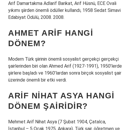
Arif Damartakma Adlarif Barikat, Arif Hüsnü, ECE Ovali
yıkımı şiirden önemli ödüller kullandı, 1958 Sedat Simavi
Edabiyat Ödülü, 2008. 2008.
AHMET ARIF HANGI
DÖNEM?
Modern Türk şiirinin önemli sosyalist gerçekçi gerçekçi
şairlerinden biri olan Ahmed Arif (1927-1991), 1950’lerde
şiirlere başladı ve 1960’lardan sonra birçok sosyalist şair
üzerinde önemli bir etki verdi.
ARIF NIHAT ASYA HANGI
DÖNEM ŞAIRIDIR?
Mehmet Arif Nihat Asya (7 Şubat 1904, Çatalca,
İstanbul – 5 Ocak 1975, Ankara), Türk şair, öğretmen ve