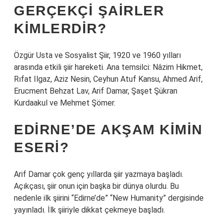
GERÇEKÇI ŞAIRLER
KIMLERDIR?
Özgür Usta ve Sosyalist Şiir, 1920 ve 1960 yılları
arasında etkili şiir hareketi. Ana temsilci: Nâzim Hikmet,
Rıfat Ilgaz, Aziz Nesin, Ceyhun Atuf Kansu, Ahmed Arif,
Erucment Behzat Lav, Arif Damar, Şaşet Şükran
Kurdaakul ve Mehmet Şömer.
EDIRNE’DE AKŞAM KIMIN
ESERI?
Arif Damar çok genç yıllarda şiir yazmaya başladı.
Açıkçası, şiir onun için başka bir dünya olurdu. Bu
nedenle ilk şiirini “Edirne’de” “New Humanity” dergisinde
yayınladı. İlk şiiriyle dikkat çekmeye başladı.