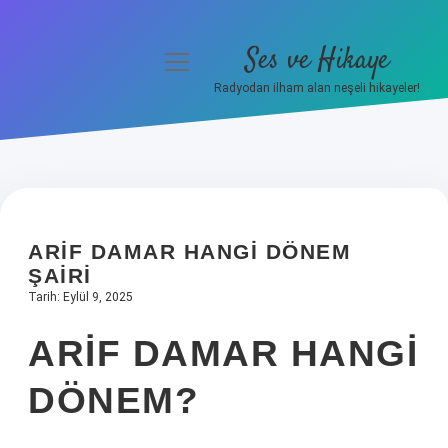
Ses ve Hikaye
menüyü
aç
Radyodan ilham alan neşeli hikayeler!
Anasayfa
Gizlilik Politikası
Yasal Uyarı
ARIF DAMAR HANGI DÖNEM
Hakkımızda
ŞAIRI
Tarih: Eylül 9, 2025
ARIF DAMAR HANGI
DÖNEM?