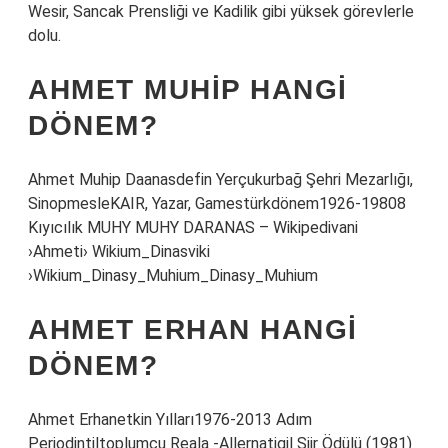
Wesir, Sancak Prensliği ve Kadilik gibi yüksek görevlerle
dolu.
AHMET MUHIP HANGI
DÖNEM?
Ahmet Muhip Daanasdefin Yerçukurbağ Şehri Mezarlığı,
SinopmesleKAIR, Yazar, Gamestürkdönem1926-19808
Kıyıcılık MUHY MUHY DARANAS – Wikipedivani
›Ahmeti› Wikium_Dinasviki
›Wikium_Dinasy_Muhium_Dinasy_Muhium
AHMET ERHAN HANGI
DÖNEM?
Ahmet Erhanetkin Yılları1976-2013 Adım
Periodintiltoplumcu Reala -Allernatigil Şiir Ödülü (1981)