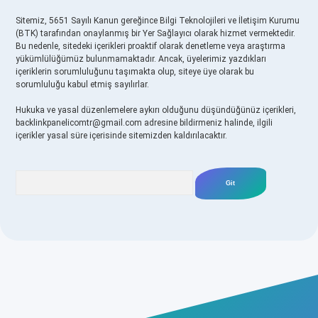
Sitemiz, 5651 Sayılı Kanun gereğince Bilgi Teknolojileri ve İletişim Kurumu
(BTK) tarafından onaylanmış bir Yer Sağlayıcı olarak hizmet vermektedir.
Bu nedenle, sitedeki içerikleri proaktif olarak denetleme veya araştırma
yükümlülüğümüz bulunmamaktadır. Ancak, üyelerimiz yazdıkları
içeriklerin sorumluluğunu taşımakta olup, siteye üye olarak bu
sorumluluğu kabul etmiş sayılırlar.
Hukuka ve yasal düzenlemelere aykırı olduğunu düşündüğünüz içerikleri,
backlinkpanelicomtr@gmail.com
adresine bildirmeniz halinde, ilgili
içerikler yasal süre içerisinde sitemizden kaldırılacaktır.
Arama
betexper yeni giriş