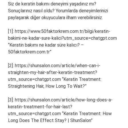
Siz de keratin bakımı deneyimi yaşadınız mı?
Sonuçlarınız nasıl oldu? Yorumlarda deneyimlerinizi
paylaşarak diğer okuyuculara ilham verebilirsiniz.
[1]: https://www.50faktorkrem.com.tr/bilgi/keratin-
bakimi-ne-kadar-sure-kalici?utm_source=chatgpt.com
“Keratin bakımı ne kadar süre kalıcı? –
50faktorkrem.com.tr”
[2]: https://shunsalon.com/article/when-can-i-
straighten-my-hair-after-keratin-treatment?
utm_source=chatgpt.com “Keratin Treatment:
Straightening Hair, How Long To Wait?”
[3]: https://shunsalon.com/article/how-long-does-a-
keratin-treatment-for-hair-last?
utm_source=chatgpt.com “Keratin Treatment: How
Long Does The Effect Stay? | ShunSalon”