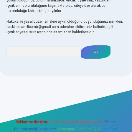
yükümlülüğümüz bulunmamaktadır. Ancak, üyelerimiz yazdıkları
içeriklerin sorumluluğunu taşımakta olup, siteye üye olarak bu
sorumluluğu kabul etmiş sayılırlar.
Hukuka ve yasal düzenlemelere aykırı olduğunu düşündüğünüz içerikleri,
backlinkpanelicomtr@gmail.com
adresine bildirmeniz halinde, ilgili
içerikler yasal süre içerisinde sitemizden kaldırılacaktır.
Arama
bet casino
betexper yeni giriş
Reklam ve İletişim:
E-mail:
backlinkpaneli@gmail.com
Teams:
forumhizmeti@gmail.com
Whatsapp: 0262 606 0 726
Telegram: