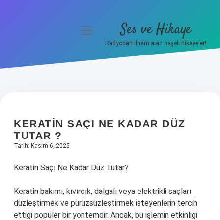
Ses ve Hikaye
menüyü
aç
Radyodan ilham alan neşeli hikayeler!
Anasayfa
Gizlilik Politikası
Yasal Uyarı
KERATIN SAÇI NE KADAR DÜZ
Hakkımızda
TUTAR ?
Tarih: Kasım 6, 2025
Keratin Saçı Ne Kadar Düz Tutar?
Keratin bakımı, kıvırcık, dalgalı veya elektrikli saçları
düzleştirmek ve pürüzsüzleştirmek isteyenlerin tercih
ettiği popüler bir yöntemdir. Ancak, bu işlemin etkinliği