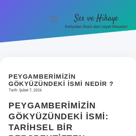
Ses ve Hikaye
menüyü
aç
Radyodan ilham alan neşeli hikayeler!
Anasayfa
Gizlilik Politikası
Yasal Uyarı
PEYGAMBERIMIZIN
Hakkımızda
GÖKYÜZÜNDEKI ISMI NEDIR ?
Tarih: Şubat 7, 2026
PEYGAMBERIMIZIN
GÖKYÜZÜNDEKI İSMI:
TARIHSEL BIR