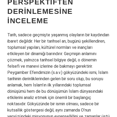
PERSPEKTIFTEN
DERINLEMESINE
İNCELEME
Tarih, sadece geçmişte yaşanmış olayların bir kaydından
ibaret değildir. Her bir tarihsel an, bugünü şekillendiren,
toplumsal yapıları, kültürel normları ve inançları
etkileyen bir dinamiği barındırır. Geçmişin anlamını
çözmek, yalnızca tarihsel bilgiye değil, o dönemin
felsefi ve manevi izlerine de bakmayı gerektirir.
Peygamber Efendimizin (s.a.v.) gökyüzündeki ismi, İslam
tarihinin derinliklerinden gelen bir soru olup, bu soruyu
anlamak, hem İslam’ın ilk yıllarındaki toplumsal
dönüşümü hem de bu dönüşümün İslam dünyasındaki
etkilerini analiz etmek için önemli bir başlangıç
noktasıdır. Gökyüzünde bir ismin olması, sadece bir
kutsallık göstergesi değil, aynı zamanda O’nun
yeryüzündeki misyonunun evrenselliğini ve zamanlar üstü