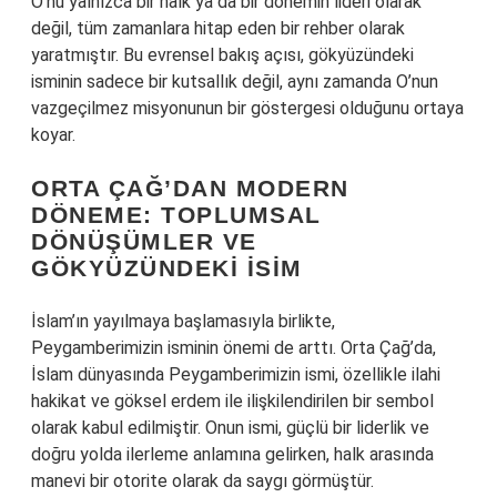
O’nu yalnızca bir halk ya da bir dönemin lideri olarak
değil, tüm zamanlara hitap eden bir rehber olarak
yaratmıştır. Bu evrensel bakış açısı, gökyüzündeki
isminin sadece bir kutsallık değil, aynı zamanda O’nun
vazgeçilmez misyonunun bir göstergesi olduğunu ortaya
koyar.
ORTA ÇAĞ’DAN MODERN
DÖNEME: TOPLUMSAL
DÖNÜŞÜMLER VE
GÖKYÜZÜNDEKI İSIM
İslam’ın yayılmaya başlamasıyla birlikte,
Peygamberimizin isminin önemi de arttı. Orta Çağ’da,
İslam dünyasında Peygamberimizin ismi, özellikle ilahi
hakikat ve göksel erdem ile ilişkilendirilen bir sembol
olarak kabul edilmiştir. Onun ismi, güçlü bir liderlik ve
doğru yolda ilerleme anlamına gelirken, halk arasında
manevi bir otorite olarak da saygı görmüştür.