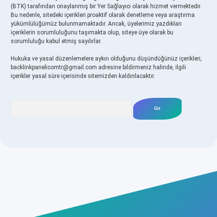
(BTK) tarafından onaylanmış bir Yer Sağlayıcı olarak hizmet vermektedir.
Bu nedenle, sitedeki içerikleri proaktif olarak denetleme veya araştırma
yükümlülüğümüz bulunmamaktadır. Ancak, üyelerimiz yazdıkları
içeriklerin sorumluluğunu taşımakta olup, siteye üye olarak bu
sorumluluğu kabul etmiş sayılırlar.
Hukuka ve yasal düzenlemelere aykırı olduğunu düşündüğünüz içerikleri,
backlinkpanelicomtr@gmail.com
adresine bildirmeniz halinde, ilgili
içerikler yasal süre içerisinde sitemizden kaldırılacaktır.
Arama
no
betexper yeni giriş