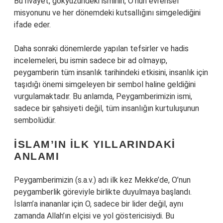
Bu rivayet, gökyüzündeki isminin, O’nun evrensel
misyonunu ve her dönemdeki kutsallığını simgelediğini
ifade eder.
Daha sonraki dönemlerde yapılan tefsirler ve hadis
incelemeleri, bu ismin sadece bir ad olmayıp,
peygamberin tüm insanlık tarihindeki etkisini, insanlık için
taşıdığı önemi simgeleyen bir sembol haline geldiğini
vurgulamaktadır. Bu anlamda, Peygamberimizin ismi,
sadece bir şahsiyeti değil, tüm insanlığın kurtuluşunun
sembolüdür.
İSLAM’IN İLK YILLARINDAKI
ANLAMI
Peygamberimizin (s.a.v.) adı ilk kez Mekke’de, O’nun
peygamberlik göreviyle birlikte duyulmaya başlandı.
İslam’a inananlar için O, sadece bir lider değil, aynı
zamanda Allah’ın elçisi ve yol göstericisiydi. Bu