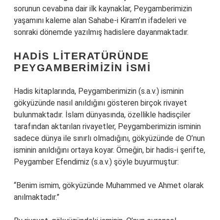
sorunun cevabına dair ilk kaynaklar, Peygamberimizin
yaşamını kaleme alan Sahabe-i Kiram’ın ifadeleri ve
sonraki dönemde yazılmış hadislere dayanmaktadır.
HADIS LITERATÜRÜNDE
PEYGAMBERIMIZIN İSMI
Hadis kitaplarında, Peygamberimizin (s.a.v.) isminin
gökyüzünde nasıl anıldığını gösteren birçok rivayet
bulunmaktadır. İslam dünyasında, özellikle hadisçiler
tarafından aktarılan rivayetler, Peygamberimizin isminin
sadece dünya ile sınırlı olmadığını, gökyüzünde de O’nun
isminin anıldığını ortaya koyar. Örneğin, bir hadis-i şerifte,
Peygamber Efendimiz (s.a.v.) şöyle buyurmuştur:
“Benim ismim, gökyüzünde Muhammed ve Ahmet olarak
anılmaktadır.”