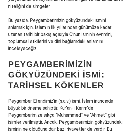
niteliğini de simgeler.
Bu yazıda, Peygamberimizin gökyüzündeki ismini
anlamak için, İslam’ın ilk yıllarından günümüze kadar
uzanan tarihi bir bakış açısıyla O’nun isminin evrimini,
toplumsal etkilerini ve dini bağlamdaki anlamını
inceleyeceğiz.
PEYGAMBERIMIZIN
GÖKYÜZÜNDEKI İSMI:
TARIHSEL KÖKENLER
Peygamber Efendimiz’in (s.a.v.) ismi, İslam inancında
büyük bir öneme sahiptir. Kur’an-ı Kerim’de
Peygamberimize sıkça “Muhammed” ve “Ahmet” gibi
isimler verilmiştir. Ancak, Peygamberimizin gökyüzündeki
isminin ne olduğuna dair bazı rivayetler de vardır. Bu