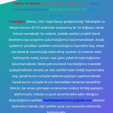
Reklam ve İletişim:
E-mail:
backlinkpaneli@gmail.com
Teams:
forumhizmeti@gmail.com
Whatsapp: 0262 606 0 726
Telegram:
@karabul
Yasal Uyarı:
Sitemiz, 5651 Sayılı Kanun gereğince Bilgi Teknolojileri ve
İletişim Kurumu (BTK) tarafından onaylanmış bir Yer Sağlayıcı olarak
hizmet vermektedir. Bu nedenle, sitedeki içerikleri proaktif olarak
denetleme veya araştırma yükümlülüğümüz bulunmamaktadır. Ancak,
üyelerimiz yazdıkları içeriklerin sorumluluğunu taşımakta olup, siteye
üye olarak bu sorumluluğu kabul etmiş sayılırlar. Bu internet sitesi,
herhangi bir marka, kurum veya şahıs şirketi ile hiçbir bağlantısı
bulunmamaktadır. Sitede yalnızca kendi hazırladığımız makaleler
paylaşılmaktadır. Burada yer alan içerikler haber niteliği taşımamakta
olup, gerçek kurum ve kişiler hakkında paylaşım yapılmamaktadır.
Gerçek kurum ve kişiler ile isim benzerlikleri tamamen tesadüfidir.
Sitemiz, kar amacı gütmeyen ve tamamen ücretsiz bir bilgi paylaşım
platformudur. Hukuka ve yasal düzenlemelere aykırı olduğunu
düşündüğünüz içerikleri,
backlinkpanelicomtr@gmail.com
adresine
bildirmeniz halinde, ilgili içerikler yasal süre içerisinde sitemizden
kaldırılacaktır.